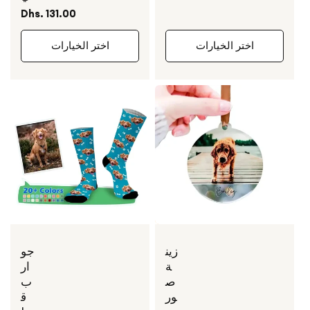
السعر
Dhs. 131.00
العادي
اختر الخيارات
اختر الخيارات
زين
جو
ة
ار
ص
ب
ور
ق