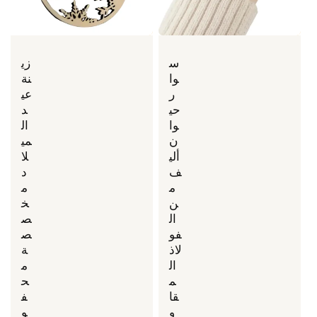
س
زي
وا
نة
ر
عي
حي
د
وا
ال
ن
مي
ألي
لا
ف
د
م
م
ن
خ
ال
ص
فو
ص
لاذ
ة
ال
م
م
ح
قا
ف
و
و