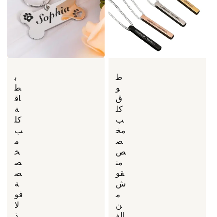
ط
ب
و
ط
ق
اق
كل
ة
ب
كل
مخ
ب
ص
م
ص
خ
من
ص
قو
ص
ش
ة
م
فو
ن
لا
الف
ذ