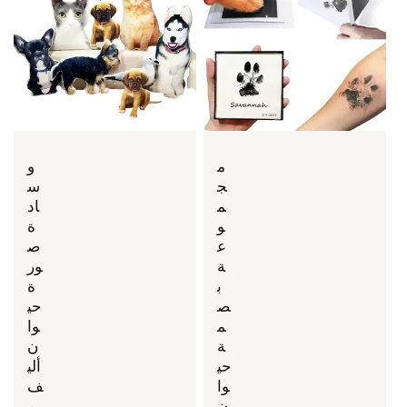
م
و
ج
س
م
اد
و
ة
ع
ص
ة
ور
ب
ة
ص
حي
م
وا
ة
ن
حي
ألي
وا
ف
ن
م