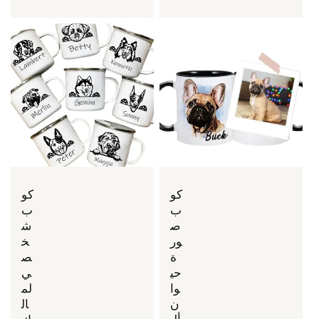
كو
كو
ب
ب
ص
ش
ور
خ
ة
ص
حي
ي
وا
لم
ن
ال