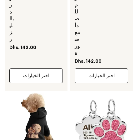
م
ر
لل
ة
ص
بال
دأ
لي
مع
ز
ص
ر
ور
السعر
Dhs. 142.00
ة
العادي
السعر
Dhs. 142.00
العادي
اختر الخيارات
اختر الخيارات