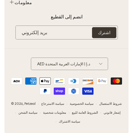
الأحكام والشروط
معلومات
مخصصة
شروط الخدمة
حولنا
انضم إلى القطيع
سياسة الخصوصية
اتصل بنا
سياسة الإرجاع
شراكة
بريد إلكتروني
اشترك
إشعارات قانونية
Mon Compte
AED د.إ | الإمارات العربية المتحدة
وسيلة
دفع
© 2026,
Petzeal
شروط الاستعمال
سياسة الخصوصية
سياسة الاسترجاع
إشعار قانوني
الشروط العامة للبيع
معلومات شخصية
سياسة الشحن
سياسة الاشتراك