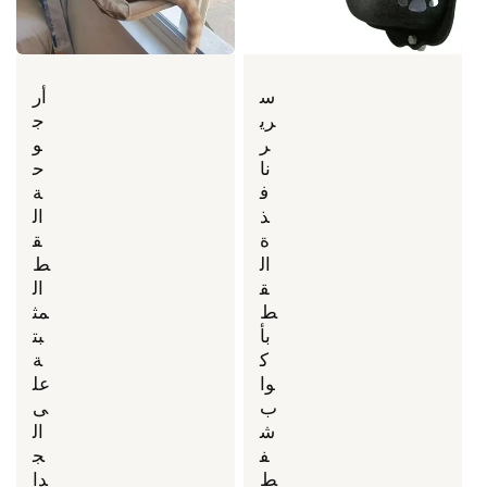
س
أر
ري
ج
ر
و
نا
ح
ف
ة
ذ
ال
ة
ق
ال
ط
ق
ال
ط
مث
بأ
بت
ك
ة
وا
عل
ب
ى
ش
ال
ف
ج
ط
دا