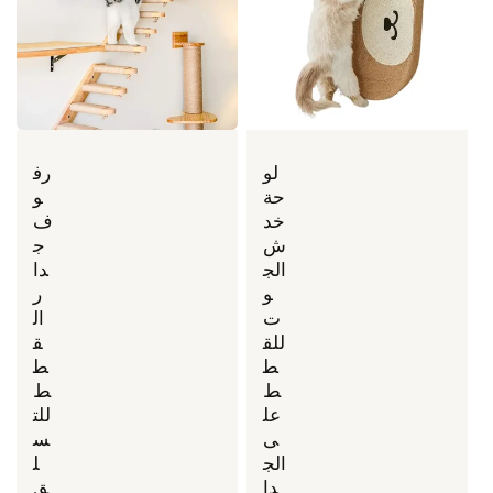
لو
رف
حة
و
خد
ف
ش
ج
الج
دا
و
ر
ت
ال
للق
ق
ط
ط
ط
ط
عل
للت
ى
س
الج
ل
دا
ق