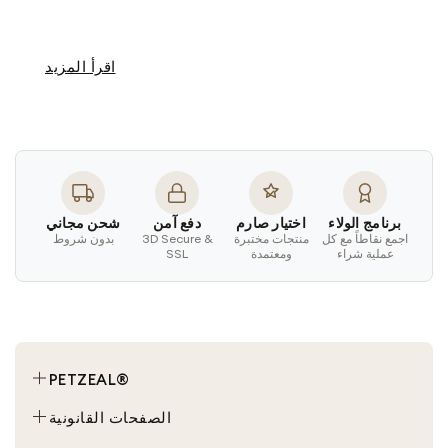
اقرأ المزيد
برنامج الولاء
اختيار صارم
دفع آمن
شحن مجاني
اجمع نقاطاً مع كل
منتجات مختبرة
3D Secure &
بدون شروط
عملية شراء
ومعتمدة
SSL
PETZEAL®
محادثة
الصفحات القانونية
كلب