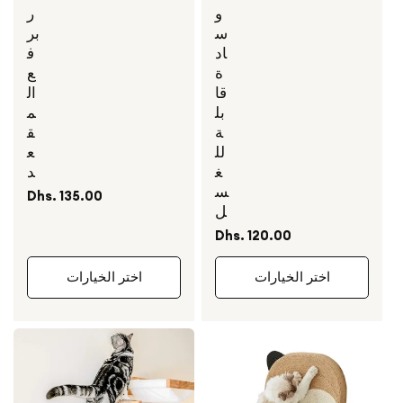
و
ر
س
بر
اد
ف
ة
ع
قا
ال
بل
م
ة
ق
لل
ع
غ
د
س
السعر
Dhs. 135.00
ل
العادي
السعر
Dhs. 120.00
العادي
اختر الخيارات
اختر الخيارات