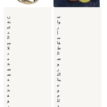
س
زي
وا
نة
ر
عي
إ
د
س
ال
قا
مي
ط
لا
ال
د
ص
م
و
خ
ر
ص
الت
ص
يتا
ة
ني
م
و
ح
م
ف
لل
و
ذ
ر