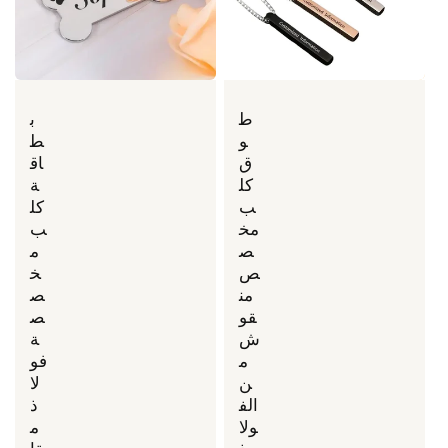
ط
ب
و
ط
ق
اق
كل
ة
ب
كل
مخ
ب
ص
م
ص
خ
من
ص
قو
ص
ش
ة
م
فو
ن
لا
الف
ذ
ولا
م