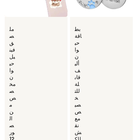
بط
مل
اقة
ص
حي
ق
وا
فين
ن
يل
ألي
حي
ف
وا
قاب
ن
لة
مخ
للت
ص
خ
ص
صي
م
ص
ن
مع
ال
نق
ص
ش
ور
للك
12