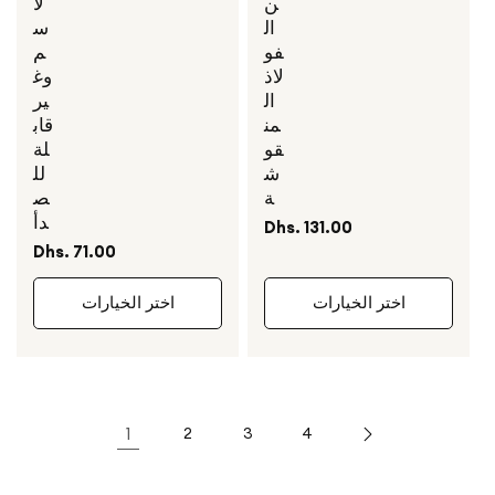
ن
لا
ال
س
فو
م
لاذ
وغ
ال
ير
من
قاب
قو
لة
ش
لل
ة
ص
دأ
السعر
Dhs. 131.00
العادي
السعر
Dhs. 71.00
العادي
اختر الخيارات
اختر الخيارات
1
2
3
4