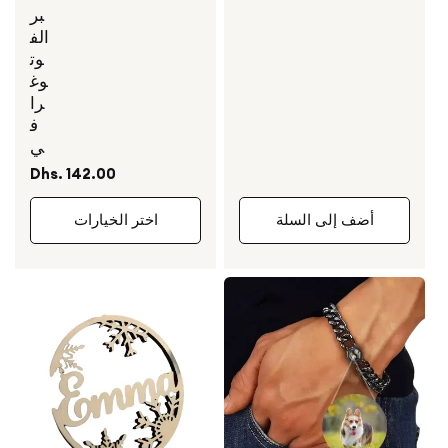
بر
الف
وت
وغ
را
ف
ي
السعر
Dhs. 142.00
العادي
أضف إلى السلة
اختر الخيارات