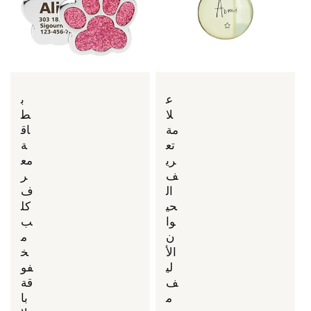
ع
ب
لا
ط
مة
اق
تع
ة
ري
مع
ف
ر
ال
ف
حي
كل
وا
ب
ن
م
الأ
خ
لي
فو
ف
قة
م
با