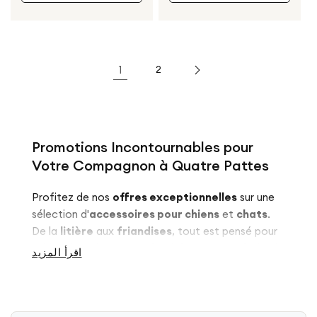
1
2
Promotions Incontournables pour
Votre Compagnon à Quatre Pattes
Profitez de nos
offres exceptionnelles
sur une
sélection d'
accessoires pour chiens
et
chats
.
De la
litière
aux
friandises
, tout est pensé pour
le bien-être de votre
animal de compagnie
à prix
اقرأ المزيد
réduit.
Des Offres Imbattables pour Chiens et
Chats