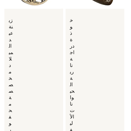
خ
زي
و
نة
ذ
عي
ة
د
در
ال
اج
مي
ة
لا
نا
د
ري
م
ة
خ
ال
ص
حي
ص
وا
ة
نا
م
ت
ح
الأ
ف
لي
و
ف
ر