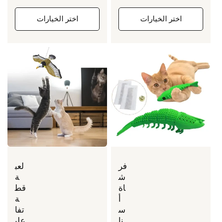
العادي
اختر الخيارات
اختر الخيارات
فر
لعب
ش
ة
اة
قط
أ
ة
س
تفا
نا
علي