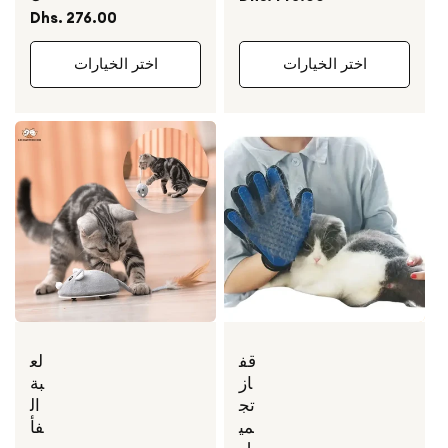
العادي
السعر
Dhs. 276.00
العادي
اختر الخيارات
اختر الخيارات
قف
لع
از
بة
تج
ال
مي
فأ