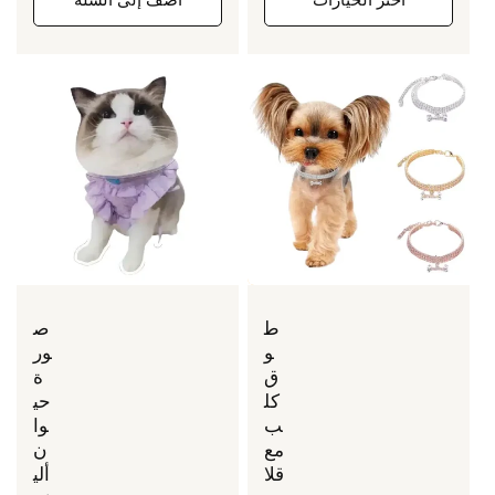
ط
ص
و
ور
ق
ة
كل
حي
ب
وا
مع
ن
قلا
ألي