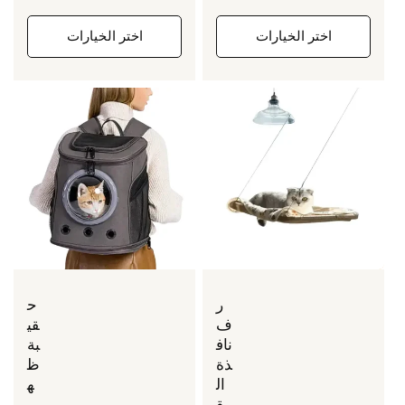
العادي
اختر الخيارات
اختر الخيارات
ر
ح
ف
قي
ناف
بة
ذة
ظ
ال
ه
ق
ر