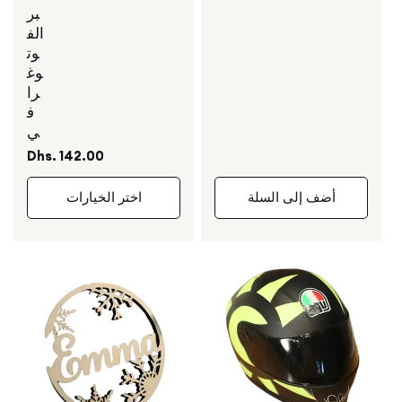
بر
الف
وت
وغ
را
ف
ي
السعر
Dhs. 142.00
العادي
أضف إلى السلة
اختر الخيارات