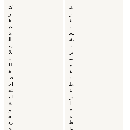
كن
كن
ز
ز
ة
ة
ن
عي
س
د
ائي
ال
ة
مي
بر
لا
س
د
م
لل
ة
ق
ق
ط
ط
اح
ة
تف
بر
الي
ا
ة
ح
و
ة
م
ط
ري
وا
ح