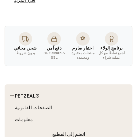
اقرأ المزيد
برنامج الولاء
اختيار صارم
دفع آمن
شحن مجاني
اجمع نقاطاً مع كل
منتجات مختبرة
3D Secure &
بدون شروط
عملية شراء
ومعتمدة
SSL
PETZEAL®
محادثة
الصفحات القانونية
كلب
الأحكام والشروط
معلومات
مخصصة
شروط الخدمة
حولنا
انضم إلى القطيع