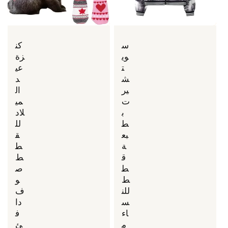
س
كن
وي
زة
ت
عي
ش
د
ير
ال
ت
مي
ب
لاد
ط
لل
بع
ق
ة
ط
ق
ط
ط
ص
ط
و
للن
ف
س
دا
اء
ف
م
ئ