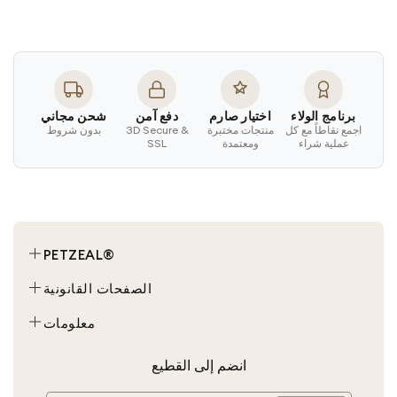
برنامج الولاء
اختيار صارم
دفع آمن
شحن مجاني
اجمع نقاطاً مع كل
منتجات مختبرة
3D Secure &
بدون شروط
عملية شراء
ومعتمدة
SSL
PETZEAL®
محادثة
الصفحات القانونية
كلب
الأحكام والشروط
معلومات
مخصصة
شروط الخدمة
حولنا
انضم إلى القطيع
سياسة الخصوصية
اتصل بنا