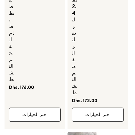
2.
ط
4
ط
لت
ن
ر
ظ
بف
ام
لت
ال
ر
ف
ال
ح
ف
م
ح
الن
م
ش
الن
ط
ش
السعر
Dhs. 176.00
ط
العادي
السعر
Dhs. 172.00
العادي
اختر الخيارات
اختر الخيارات