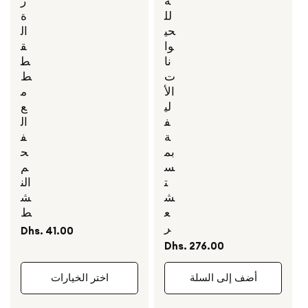
ة
ر
لل
ة
حي
ال
وا
ق
نا
ط
ت
ط
الأ
م
لي
ع
ف
ال
ة
ف
بم
ح
س
م
ت
الن
ش
ش
ع
ط
ر
السعر
Dhs. 41.00
العادي
السعر
Dhs. 276.00
العادي
أضف إلى السلة
اختر الخيارات