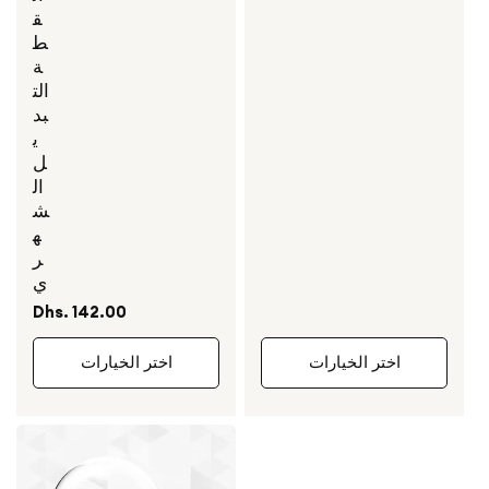
ق
ط
ة
الت
بد
ي
ل
ال
ش
ه
ر
ي
السعر
Dhs. 142.00
العادي
اختر الخيارات
اختر الخيارات