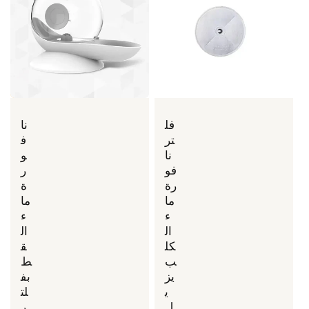
فل
نا
تر
ف
نا
و
فو
ر
رة
ة
ما
ما
ء
ء
ال
ال
كل
ق
ب
ط
يز
بف
ي
لت
ل
ر