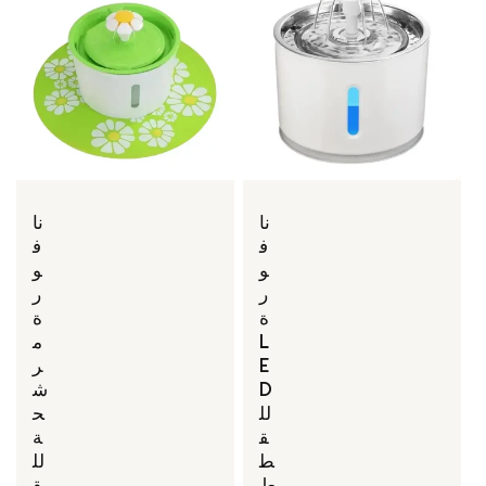
نا
نا
ف
ف
و
و
ر
ر
ة
ة
L
م
E
ر
D
ش
لل
ح
ق
ة
ط
لل
ط
ق