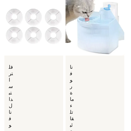
نا
فل
ف
تر
و
ا
ر
س
ة
تب
ما
دا
ء
ل
تل
نا
قا
ف
ئي
و