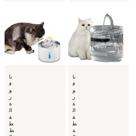
نا
نا
ف
ف
و
و
ر
ر
ة
ة
ال
ال
ق
ق
ط
ط
ة
ط