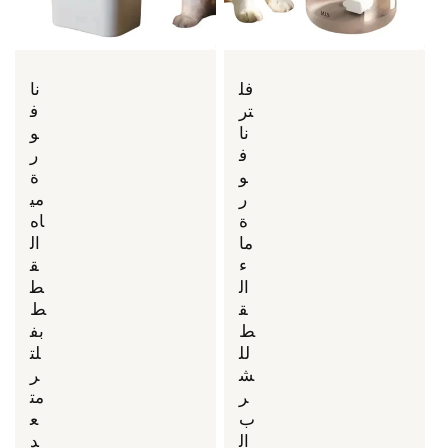
فل
نا
تر
ف
نا
و
ف
ر
و
ة
ر
مي
ة
اه
ما
ال
ء
ق
ال
ط
ق
ط
ط
بف
لل
لت
ش
ر
ر
مت
ب
ع
ال
د